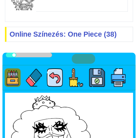
Online Színezés: One Piece (38)