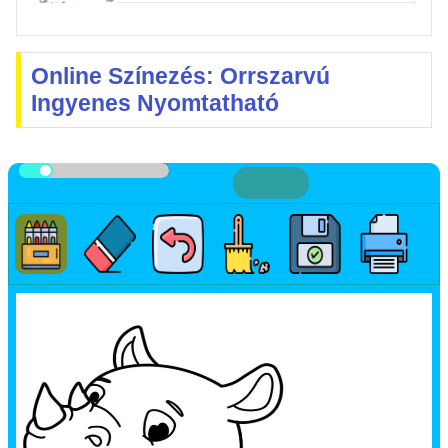
Online Színezés: Orrszarvú
Ingyenes Nyomtatható