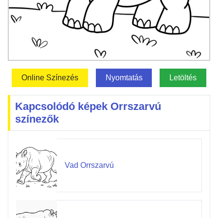
Online Színezés
Nyomtatás
Letöltés
Kapcsolódó képek Orrszarvú
színezők
Vad Orrszarvú