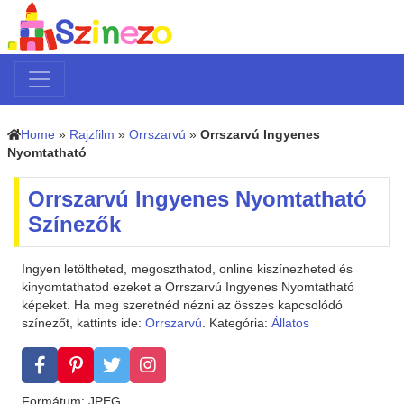
Home
»
Rajzfilm
»
Orrszarvú
»
Orrszarvú Ingyenes
Nyomtatható
Orrszarvú Ingyenes Nyomtatható
Színezők
Ingyen letöltheted, megoszthatod, online kiszínezheted és
kinyomtathatod ezeket a Orrszarvú Ingyenes Nyomtatható
képeket. Ha meg szeretnéd nézni az összes kapcsolódó
színezőt, kattints ide:
Orrszarvú
. Kategória:
Állatos
Formátum: JPEG