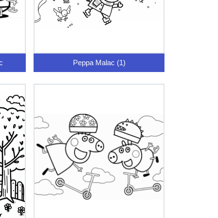
c
Peppa Malac (1)