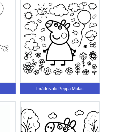
Imádnivaló Peppa Malac