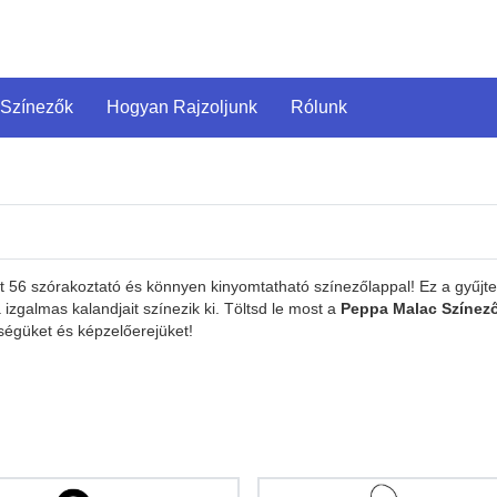
 Színezők
Hogyan Rajzoljunk
Rólunk
át 56 szórakoztató és könnyen kinyomtatható színezőlappal! Ez a gyűj
 izgalmas kalandjait színezik ki. Töltsd le most a
Peppa Malac Színez
sségüket és képzelőerejüket!