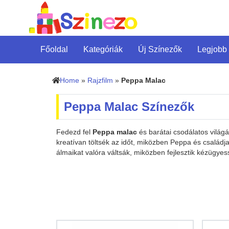
Főoldal
Kategóriák
Új Színezők
Legjobb
Home
»
Rajzfilm
»
Peppa Malac
Peppa Malac Színezők
Fedezd fel
Peppa malac
és barátai csodálatos világ
kreatívan töltsék az időt, miközben Peppa és családja
álmaikat valóra váltsák, miközben fejlesztik kézügye