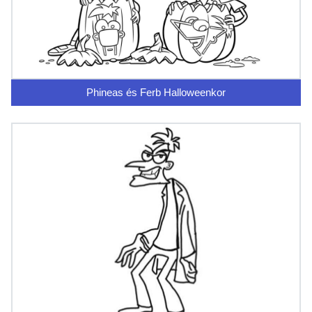
Phineas és Ferb Halloweenkor