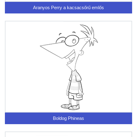
Aranyos Perry a kacsacsőrű emlős
Boldog Phineas