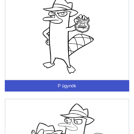
P ügynök