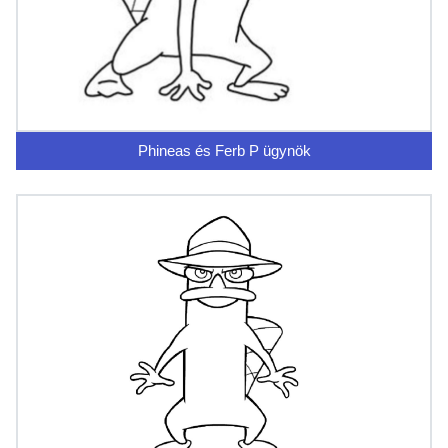
Phineas és Ferb P ügynök