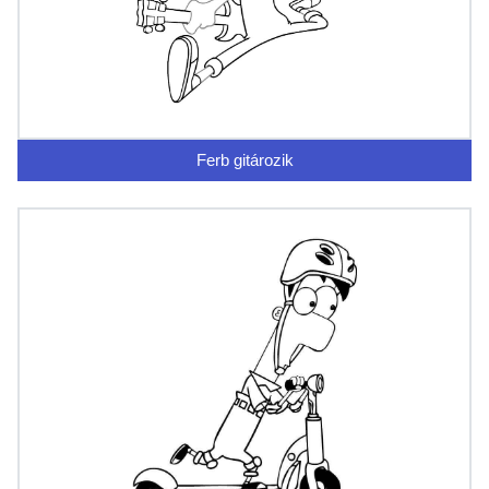
Ferb gitározik