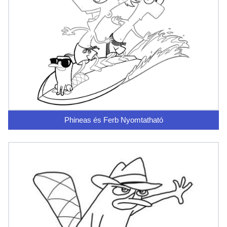
Phineas és Ferb Nyomtatható