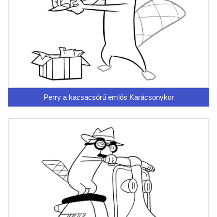
Perry a kacsacsőrű emlős Karácsonykor