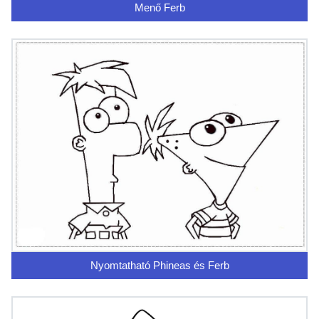
Menő Ferb
Nyomtatható Phineas és Ferb