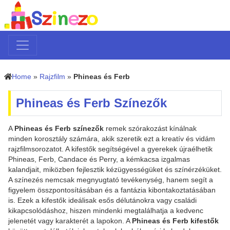
Home
»
Rajzfilm
»
Phineas és Ferb
Phineas és Ferb Színezők
A
Phineas és Ferb színezők
remek szórakozást kínálnak
minden korosztály számára, akik szeretik ezt a kreatív és vidám
rajzfilmsorozatot. A kifestők segítségével a gyerekek újraélhetik
Phineas, Ferb, Candace és Perry, a kémkacsa izgalmas
kalandjait, miközben fejlesztik kézügyességüket és színérzéküket.
A színezés nemcsak megnyugtató tevékenység, hanem segít a
figyelem összpontosításában és a fantázia kibontakoztatásában
is. Ezek a kifestők ideálisak esős délutánokra vagy családi
kikapcsolódáshoz, hiszen mindenki megtalálhatja a kedvenc
jelenetét vagy karakterét a lapokon. A
Phineas és Ferb kifestők