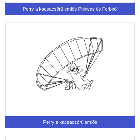
Perry a kacsacsőrű emlős Phineas és Ferbből
Perry a kacsacsőrű emlős