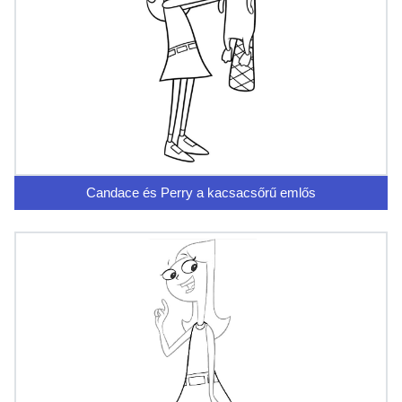
Candace és Perry a kacsacsőrű emlős