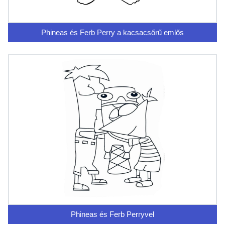
Phineas és Ferb Perry a kacsacsőrű emlős
Phineas és Ferb Perryvel