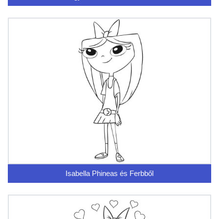
Isabella Phineas és Ferbből