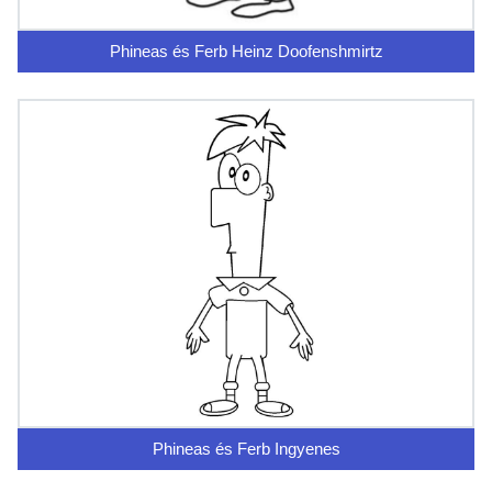
Phineas és Ferb Heinz Doofenshmirtz
Phineas és Ferb Ingyenes