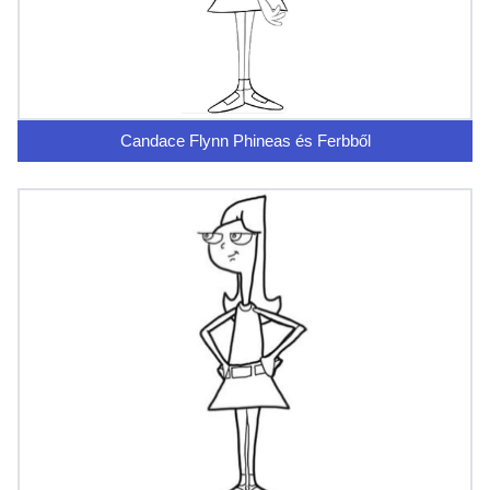
Candace Flynn Phineas és Ferbből