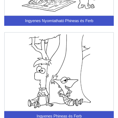
Ingyenes Nyomtatható Phineas és Ferb
Ingyenes Phineas és Ferb