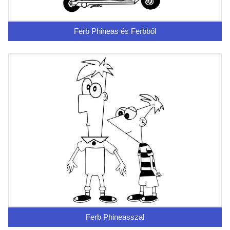
Ferb Phineas és Ferbből
Ferb Phineasszal