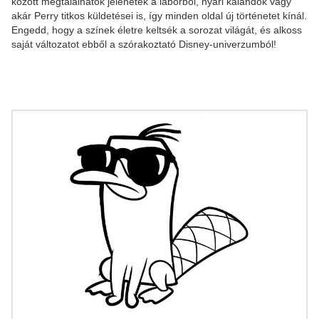
között megtalálhatók jelenetek a laborból, nyári kalandok vagy
akár Perry titkos küldetései is, így minden oldal új történetet kínál.
Engedd, hogy a színek életre keltsék a sorozat világát, és alkoss
saját változatot ebből a szórakoztató Disney-univerzumból!