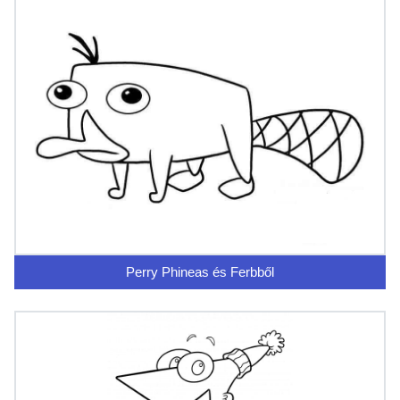
Perry Phineas és Ferbből