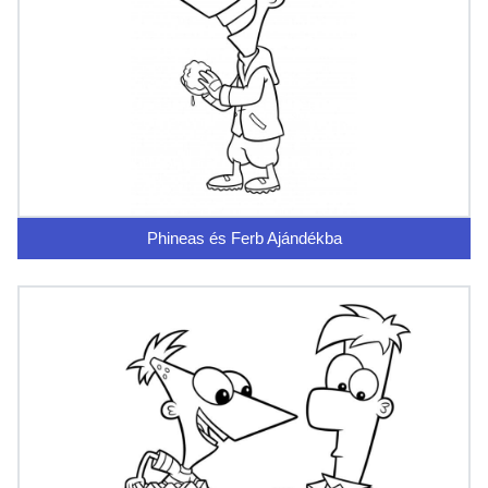
Phineas és Ferb Ajándékba