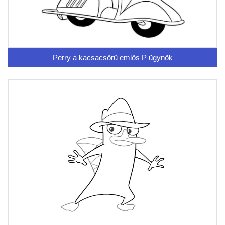
Perry a kacsacsőrű emlős P ügynök