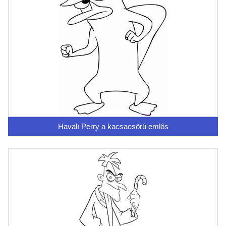
Havalı Perry a kacsacsőrű emlős