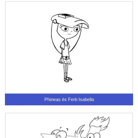
Phineas és Ferb Isabella