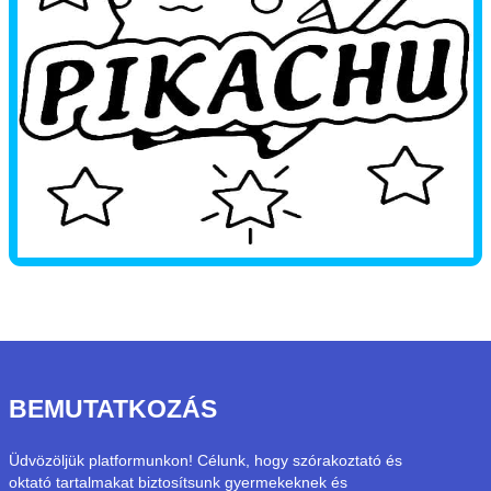
BEMUTATKOZÁS
Üdvözöljük platformunkon! Célunk, hogy szórakoztató és
oktató tartalmakat biztosítsunk gyermekeknek és