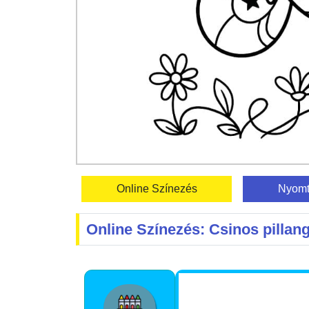
Online Színezés
Nyomt
Online Színezés: Csinos pillan