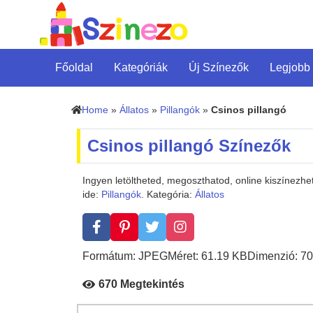
Főoldal
Kategóriák
Új Színezők
Legjobb
Home
»
Állatos
»
Pillangók
»
Csinos pillangó
Csinos pillangó Színezők
Ingyen letöltheted, megoszthatod, online kiszínezh
ide:
Pillangók
. Kategória:
Állatos
Formátum: JPEG
Méret: 61.19 KB
Dimenzió: 70
670 Megtekintés