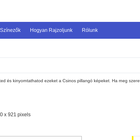
 Színezők
Hogyan Rajzoljunk
Rólunk
eted és kinyomtathatod ezeket a Csinos pillangó képeket. Ha meg szere
0 x 921 pixels