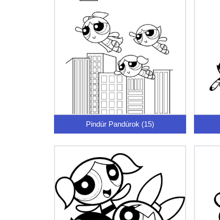
Pindúr Pandúrok (15)