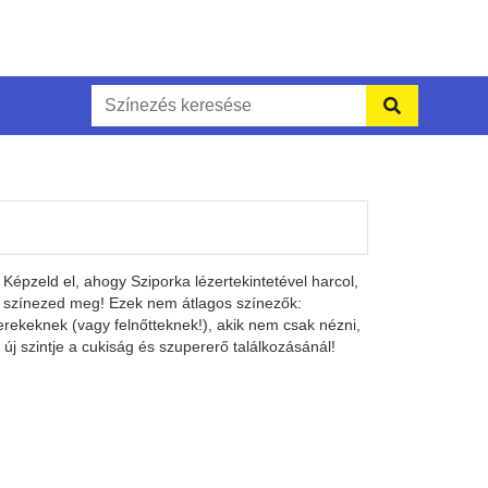
 Képzeld el, ahogy Sziporka lézertekintetével harcol,
te színezed meg! Ezek nem átlagos színezők:
erekeknek (vagy felnőtteknek!), akik nem csak nézni,
új szintje a cukiság és szupererő találkozásánál!