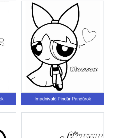
ok
Imádnivaló Pindúr Pandúrok