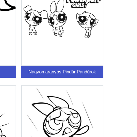
Nagyon aranyos Pindúr Pandúrok