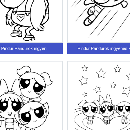
Pindúr Pandúrok ingyen
Pindúr Pandúrok ingyenes 