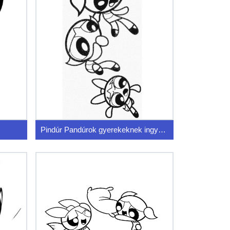
Pindúr Pandúrok gyerekeknek ingyenes