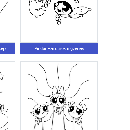
kép
Pindúr Pandúrok ingyenes