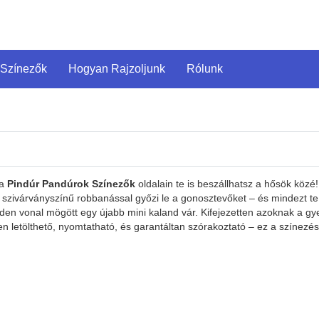
 Színezők
Hogyan Rajzoljunk
Rólunk
 a
Pindúr Pandúrok Színezők
oldalain te is beszállhatsz a hősök közé!
y szivárványszínű robbanással győzi le a gonosztevőket – és mindezt 
nden vonal mögött egy újabb mini kaland vár. Kifejezetten azoknak a gy
n letölthető, nyomtatható, és garantáltan szórakoztató – ez a színezés 