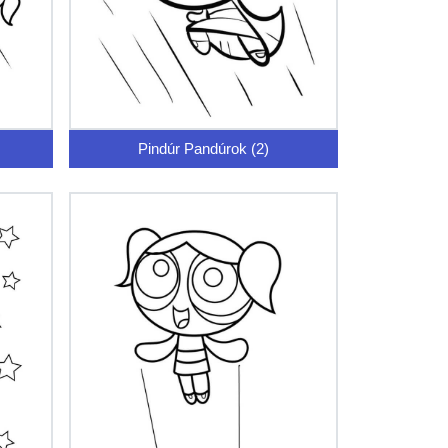
Pindúr Pandúrok (2)