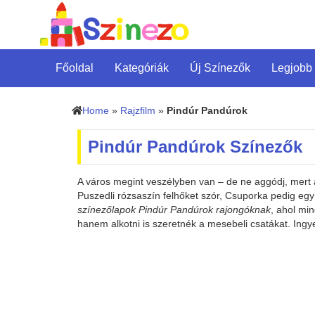
Főoldal
Kategóriák
Új Színezők
Legjobb
Home
»
Rajzfilm
»
Pindúr Pandúrok
Pindúr Pandúrok Színezők
A város megint veszélyben van – de ne aggódj, mert
Puszedli rózsaszín felhőket szór, Csuporka pedig eg
színezőlapok Pindúr Pandúrok rajongóknak
, ahol mi
hanem alkotni is szeretnék a mesebeli csatákat. Ingye