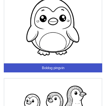
Boldog pingvin