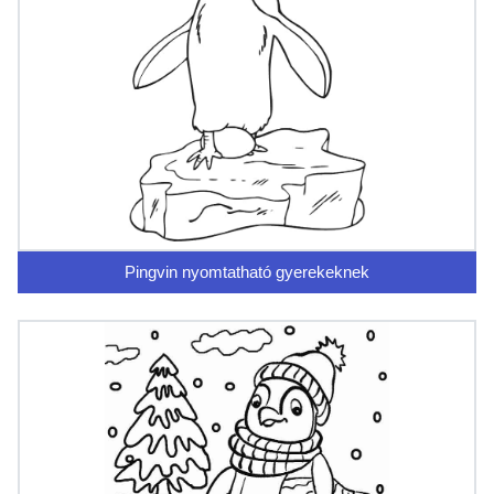
Pingvin nyomtatható gyerekeknek