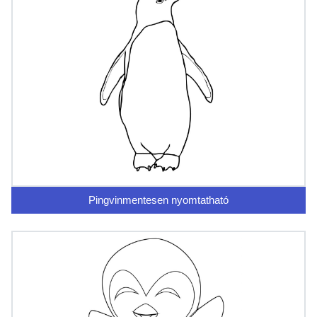
Pingvinmentesen nyomtatható