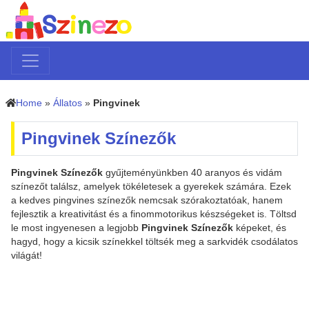
Home
»
Állatos
»
Pingvinek
Pingvinek Színezők
Pingvinek Színezők
gyűjteményünkben 40 aranyos és vidám
színezőt találsz, amelyek tökéletesek a gyerekek számára. Ezek
a kedves pingvines színezők nemcsak szórakoztatóak, hanem
fejlesztik a kreativitást és a finommotorikus készségeket is. Töltsd
le most ingyenesen a legjobb
Pingvinek Színezők
képeket, és
hagyd, hogy a kicsik színekkel töltsék meg a sarkvidék csodálatos
világát!