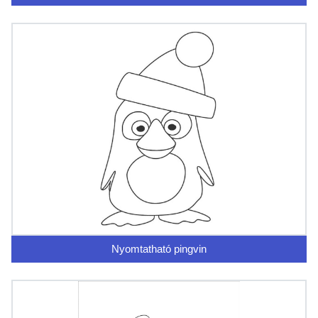
Nyomtatható pingvin