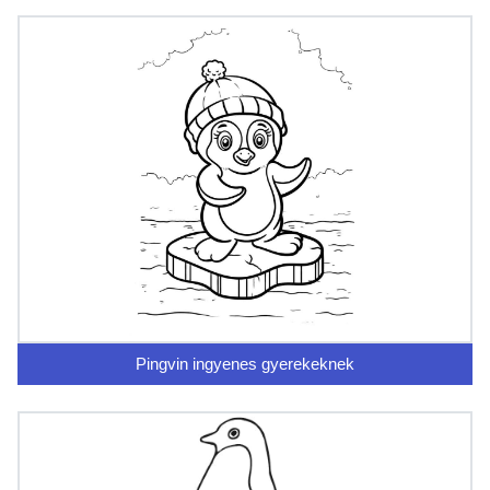
Pingvin ingyenes gyerekeknek