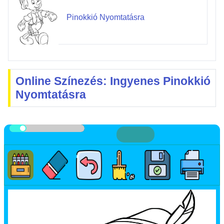
Pinokkió Nyomtatásra
Online Színezés: Ingyenes Pinokkió
Nyomtatásra