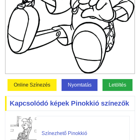
Online Színezés
Nyomtatás
Letöltés
Kapcsolódó képek Pinokkió színezők
Színezhető Pinokkió