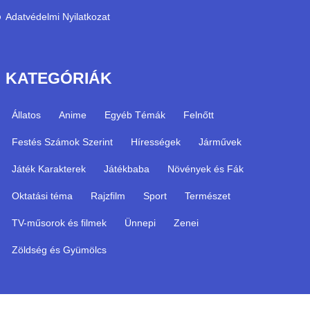
Adatvédelmi Nyilatkozat
KATEGÓRIÁK
Állatos
Anime
Egyéb Témák
Felnőtt
Festés Számok Szerint
Hírességek
Járművek
Játék Karakterek
Játékbaba
Növények és Fák
Oktatási téma
Rajzfilm
Sport
Természet
TV-műsorok és filmek
Ünnepi
Zenei
Zöldség és Gyümölcs