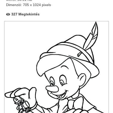
Dimenzió: 705 x 1024 pixels
327 Megtekintés