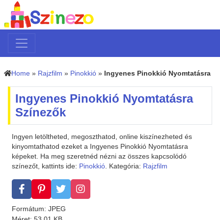
Home
»
Rajzfilm
»
Pinokkió
»
Ingyenes Pinokkió Nyomtatásra
Ingyenes Pinokkió Nyomtatásra
Színezők
Ingyen letöltheted, megoszthatod, online kiszínezheted és
kinyomtathatod ezeket a Ingyenes Pinokkió Nyomtatásra
képeket. Ha meg szeretnéd nézni az összes kapcsolódó
színezőt, kattints ide:
Pinokkió
. Kategória:
Rajzfilm
Formátum: JPEG
Méret: 53.01 KB