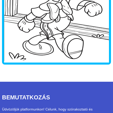
BEMUTATKOZÁS
Üdvözöljük platformunkon! Célunk, hogy szórakoztató és