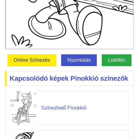
Online Színezés
Nyomtatás
Letöltés
Kapcsolódó képek Pinokkió színezők
Színezhető Pinokkió