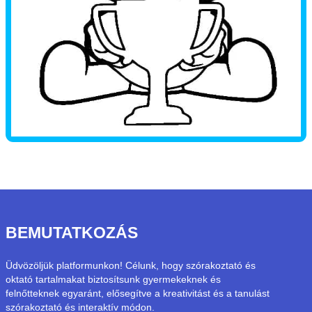
BEMUTATKOZÁS
Üdvözöljük platformunkon! Célunk, hogy szórakoztató és
oktató tartalmakat biztosítsunk gyermekeknek és
felnőtteknek egyaránt, elősegítve a kreativitást és a tanulást
szórakoztató és interaktív módon.