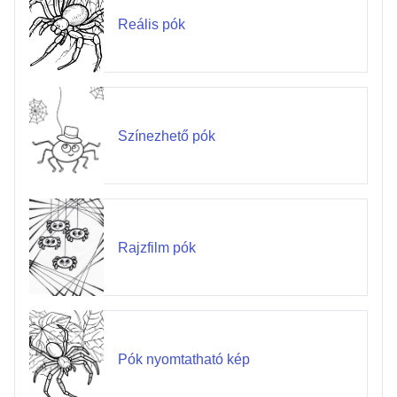
Reális pók
Színezhető pók
Rajzfilm pók
Pók nyomtatható kép