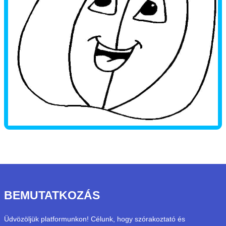
BEMUTATKOZÁS
Üdvözöljük platformunkon! Célunk, hogy szórakoztató és