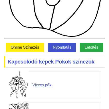
Online Színezés
Nyomtatás
Letöltés
Kapcsolódó képek Pókok színezők
Vicces pók