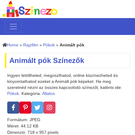
Home
»
Rajzfilm
»
Pókok
»
Animált pók
Animált pók Színezők
Ingyen letöltheted, megoszthatod, online kiszínezheted és
kinyomtathatod ezeket a Animált pók képeket. Ha meg
szeretnéd nézni az összes kapcsolódó színezőt, kattints ide:
Pókok
. Kategória:
Állatos
Formátum: JPEG
Méret: 44.12 KB
Dimenzió: 718 x 957 pixels