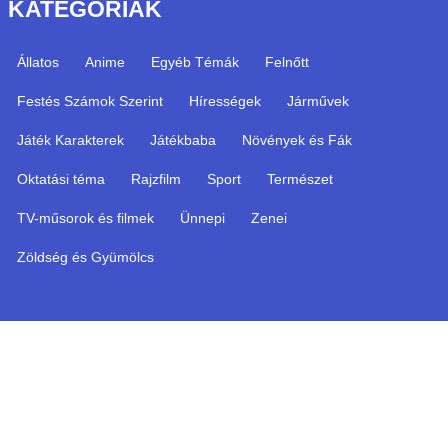
KATEGÓRIÁK
Állatos
Anime
Egyéb Témák
Felnőtt
Festés Számok Szerint
Hírességek
Járművek
Játék Karakterek
Játékbaba
Növények és Fák
Oktatási téma
Rajzfilm
Sport
Természet
TV-műsorok és filmek
Ünnepi
Zenei
Zöldség és Gyümölcs