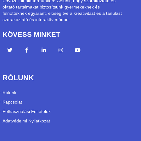
Üdvözöljük platformunkon! Célunk, hogy szórakoztató és
oktató tartalmakat biztosítsunk gyermekeknek és
felnőtteknek egyaránt, elősegítve a kreativitást és a tanulást
szórakoztató és interaktív módon.
KÖVESS MINKET
RÓLUNK
Rólunk
Kapcsolat
Felhasználási Feltételek
Adatvédelmi Nyilatkozat