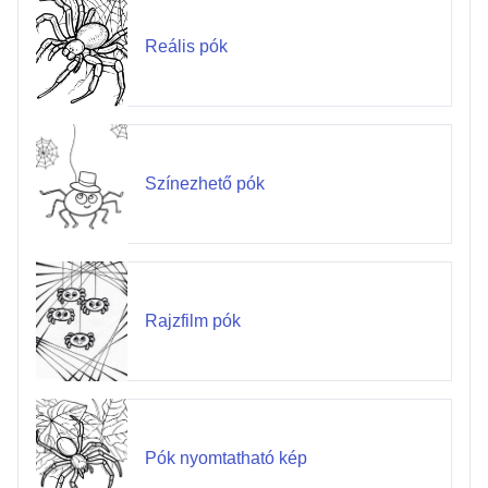
Reális pók
Színezhető pók
Rajzfilm pók
Pók nyomtatható kép