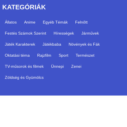
KATEGÓRIÁK
Állatos
Anime
Egyéb Témák
Felnőtt
Festés Számok Szerint
Hírességek
Járművek
Játék Karakterek
Játékbaba
Növények és Fák
Oktatási téma
Rajzfilm
Sport
Természet
TV-műsorok és filmek
Ünnepi
Zenei
Zöldség és Gyümölcs