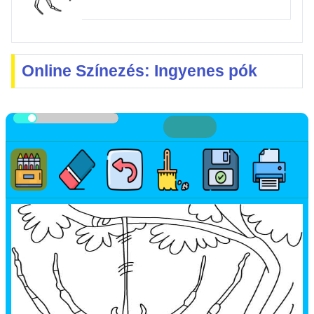
Online Színezés: Ingyenes pók