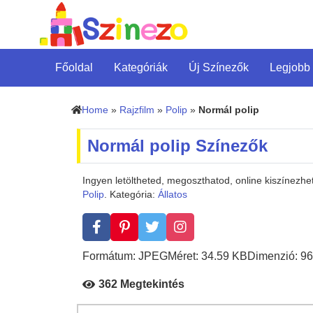
Főoldal
Kategóriák
Új Színezők
Legjobb
Home
»
Rajzfilm
»
Polip
»
Normál polip
Normál polip Színezők
Ingyen letöltheted, megoszthatod, online kiszínezh
Polip
. Kategória:
Állatos
Formátum: JPEG
Méret: 34.59 KB
Dimenzió: 96
362 Megtekintés