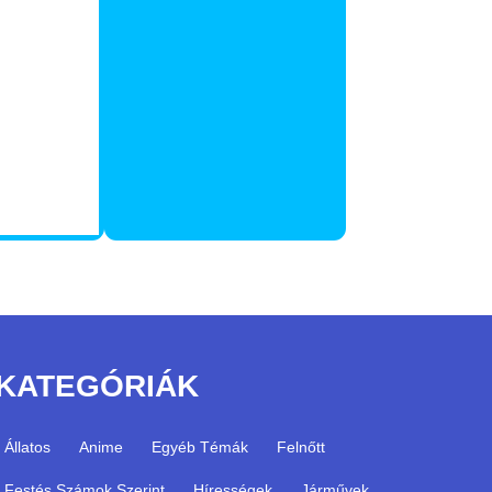
KATEGÓRIÁK
Állatos
Anime
Egyéb Témák
Felnőtt
Festés Számok Szerint
Hírességek
Járművek