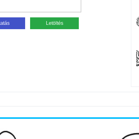
atás
Letöltés