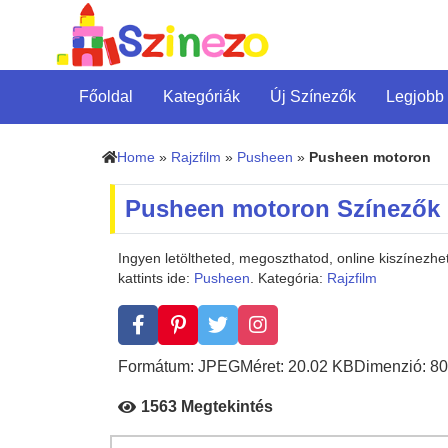
Főoldal
Kategóriák
Új Színezők
Legjobb
Home
»
Rajzfilm
»
Pusheen
»
Pusheen motoron
Pusheen motoron Színezők
Ingyen letöltheted, megoszthatod, online kiszínez
kattints ide:
Pusheen
. Kategória:
Rajzfilm
Formátum: JPEG
Méret: 20.02 KB
Dimenzió: 80
1563 Megtekintés