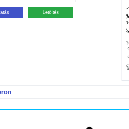
atás
Letöltés
oron