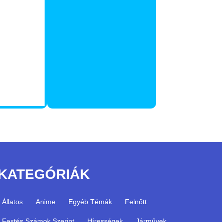
KATEGÓRIÁK
Állatos
Anime
Egyéb Témák
Felnőtt
Festés Számok Szerint
Hírességek
Járművek