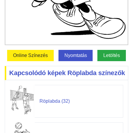
Online Színezés
Nyomtatás
Letöltés
Kapcsolódó képek Röplabda színezők
Röplabda (32)