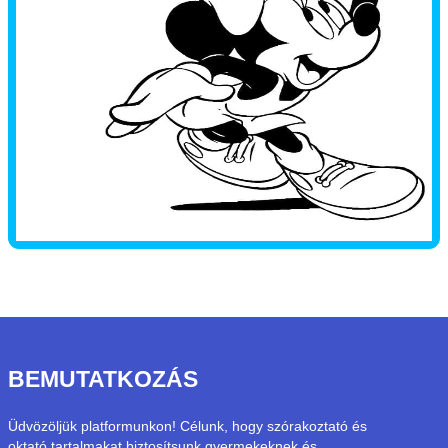
BEMUTATKOZÁS
Üdvözöljük platformunkon! Célunk, hogy szórakoztató és
oktató tartalmakat biztosítsunk gyermekeknek és