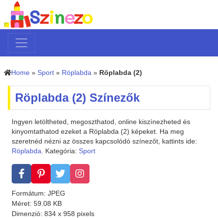
Home
»
Sport
»
Röplabda
»
Röplabda (2)
Röplabda (2) Színezők
Ingyen letöltheted, megoszthatod, online kiszínezheted és
kinyomtathatod ezeket a Röplabda (2) képeket. Ha meg
szeretnéd nézni az összes kapcsolódó színezőt, kattints ide:
Röplabda
. Kategória:
Sport
Formátum: JPEG
Méret: 59.08 KB
Dimenzió: 834 x 958 pixels