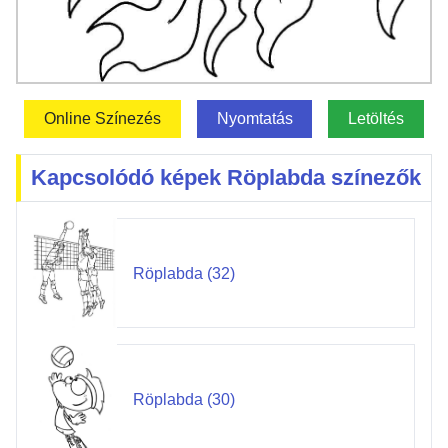
Online Színezés
Nyomtatás
Letöltés
Kapcsolódó képek Röplabda színezők
Röplabda (32)
Röplabda (30)