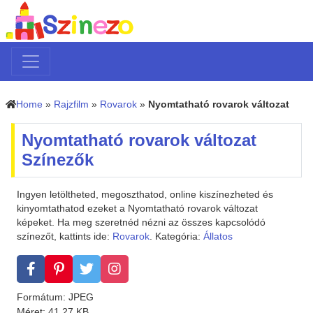
Home
»
Rajzfilm
»
Rovarok
»
Nyomtatható rovarok változat
Nyomtatható rovarok változat
Színezők
Ingyen letöltheted, megoszthatod, online kiszínezheted és
kinyomtathatod ezeket a Nyomtatható rovarok változat
képeket. Ha meg szeretnéd nézni az összes kapcsolódó
színezőt, kattints ide:
Rovarok
. Kategória:
Állatos
Formátum: JPEG
Méret: 41.27 KB