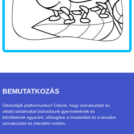
BEMUTATKOZÁS
Üdvözöljük platformunkon! Célunk, hogy szórakoztató és
oktató tartalmakat biztosítsunk gyermekeknek és
felnőtteknek egyaránt, elősegítve a kreativitást és a tanulást
szórakoztató és interaktív módon.