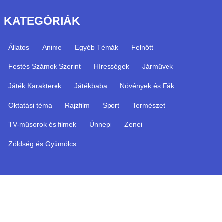
KATEGÓRIÁK
Állatos
Anime
Egyéb Témák
Felnőtt
Festés Számok Szerint
Hírességek
Járművek
Játék Karakterek
Játékbaba
Növények és Fák
Oktatási téma
Rajzfilm
Sport
Természet
TV-műsorok és filmek
Ünnepi
Zenei
Zöldség és Gyümölcs