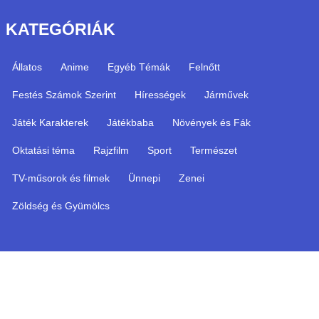
KATEGÓRIÁK
Állatos
Anime
Egyéb Témák
Felnőtt
Festés Számok Szerint
Hírességek
Járművek
Játék Karakterek
Játékbaba
Növények és Fák
Oktatási téma
Rajzfilm
Sport
Természet
TV-műsorok és filmek
Ünnepi
Zenei
Zöldség és Gyümölcs