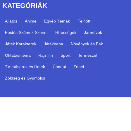
KATEGÓRIÁK
Állatos
Anime
Egyéb Témák
Felnőtt
Festés Számok Szerint
Hírességek
Járművek
Játék Karakterek
Játékbaba
Növények és Fák
Oktatási téma
Rajzfilm
Sport
Természet
TV-műsorok és filmek
Ünnepi
Zenei
Zöldség és Gyümölcs