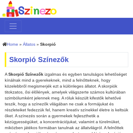
Home
»
Állatos
»
Skorpió
Skorpió Színezők
A
Skorpió Színezők
izgalmas és egyben tanulságos lehetőséget
kínálnak mind a gyerekeknek, mind a felnőtteknek, hogy
közelebbről megismerjék ezt a különleges állatot. A skorpiók
titokzatos, ősi élőlények, amelyek világszerte számos kultúrában
szimbólumként jelennek meg. A róluk készült kifestők lehetővé
teszik, hogy a színezők világában ne csak a formájukat és
részleteiket fedezzük fel, hanem kreatív színekkel életre is keltsük
őket. A színezés során a gyermekek fejleszthetik a
kézügyességüket, a koncentrációjukat, valamint a türelmüket,
miközben játékos formában tanulnak az állatvilágról. A felnőttek