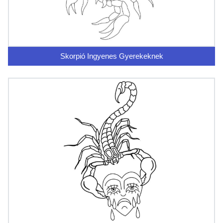
Skorpió Ingyenes Gyerekeknek