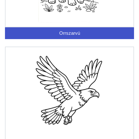
Orrszarvú