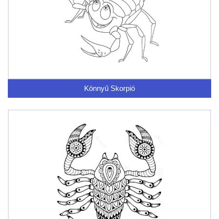
Könnyű Skorpió