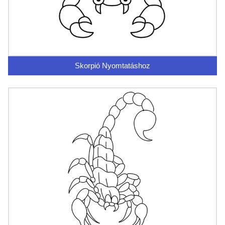
Skorpió Nyomtatáshoz