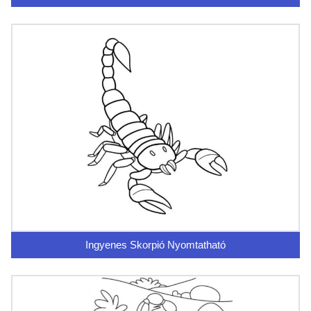
Ingyenes Skorpió Nyomtatható