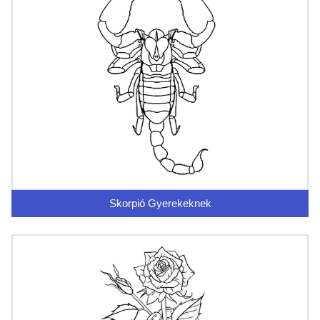
Skorpió Gyerekeknek