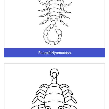
Skorpió Nyomtatása