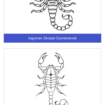
Ingyenes Skorpió Gyerekeknek