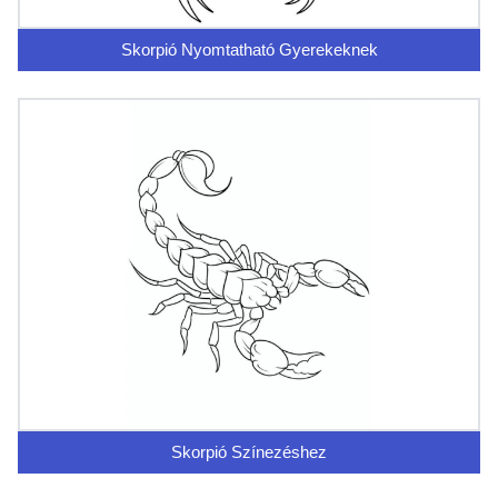
Skorpió Nyomtatható Gyerekeknek
Skorpió Színezéshez