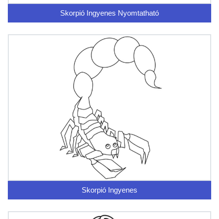
Skorpió Ingyenes Nyomtatható
Skorpió Ingyenes