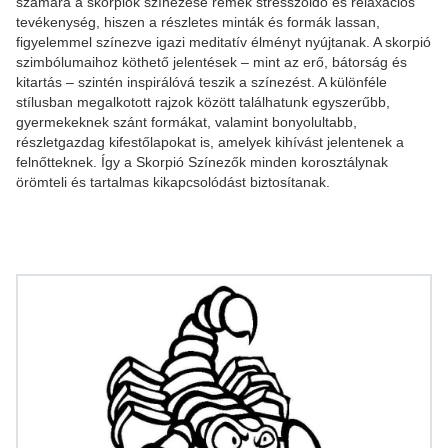
számára a skorpiók színezése remek stresszoldó és relaxációs
tevékenység, hiszen a részletes minták és formák lassan,
figyelemmel színezve igazi meditatív élményt nyújtanak. A skorpió
szimbólumaihoz köthető jelentések – mint az erő, bátorság és
kitartás – szintén inspirálóvá teszik a színezést. A különféle
stílusban megalkotott rajzok között találhatunk egyszerűbb,
gyermekeknek szánt formákat, valamint bonyolultabb,
részletgazdag kifestőlapokat is, amelyek kihívást jelentenek a
felnőtteknek. Így a Skorpió Színezők minden korosztálynak
örömteli és tartalmas kikapcsolódást biztosítanak.