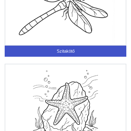
Szitakötő