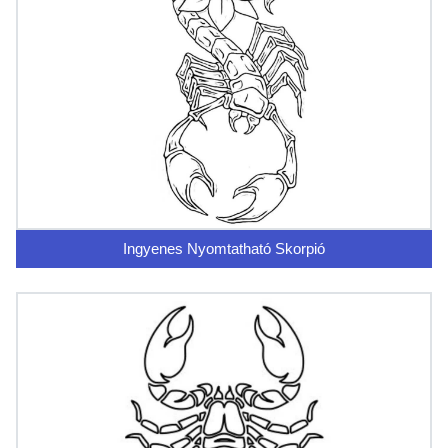
Ingyenes Nyomtatható Skorpió