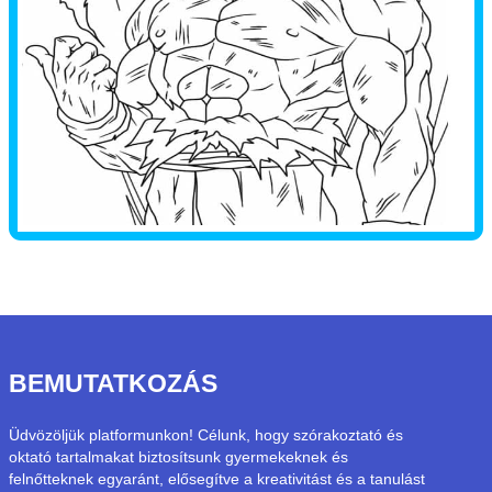
BEMUTATKOZÁS
Üdvözöljük platformunkon! Célunk, hogy szórakoztató és
oktató tartalmakat biztosítsunk gyermekeknek és
felnőtteknek egyaránt, elősegítve a kreativitást és a tanulást