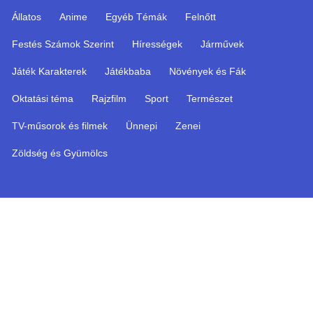
Állatos
Anime
Egyéb Témák
Felnőtt
Festés Számok Szerint
Hírességek
Járművek
Játék Karakterek
Játékbaba
Növények és Fák
Oktatási téma
Rajzfilm
Sport
Természet
TV-műsorok és filmek
Ünnepi
Zenei
Zöldség és Gyümölcs