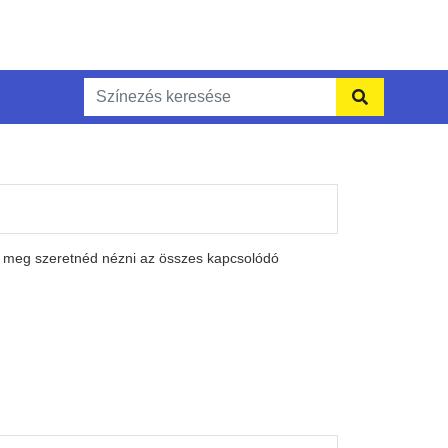
a meg szeretnéd nézni az összes kapcsolódó