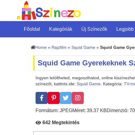
Főoldal
Kategóriák
Új Színezők
Legjobb
Home
»
Rajzfilm
»
Squid Game
»
Squid Game Gye
Squid Game Gyerekeknek S
Ingyen letöltheted, megoszthatod, online kiszínez
színezőt, kattints ide:
Squid Game
. Kategória:
TV-mű
Formátum: JPEG
Méret: 39.37 KB
Dimenzió: 70
642 Megtekintés