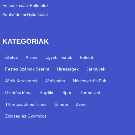
Felhasználási Feltételek
Adatvédelmi Nyilatkozat
KATEGÓRIÁK
Állatos
Anime
Egyéb Témák
Felnőtt
Festés Számok Szerint
Hírességek
Járművek
Játék Karakterek
Játékbaba
Növények és Fák
Oktatási téma
Rajzfilm
Sport
Természet
TV-műsorok és filmek
Ünnepi
Zenei
Zöldség és Gyümölcs