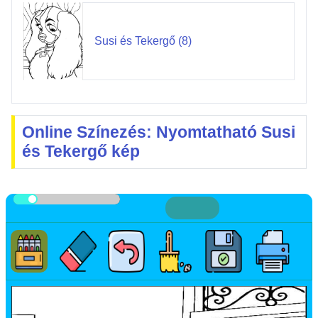
Susi és Tekergő (8)
Online Színezés: Nyomtatható Susi
és Tekergő kép