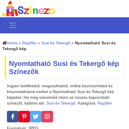
Home
»
Rajzfilm
»
Susi és Tekergő
»
Nyomtatható Susi és
Tekergő kép
Nyomtatható Susi és Tekergő kép
Színezők
Ingyen letöltheted, megoszthatod, online kiszínezheted és
kinyomtathatod ezeket a Nyomtatható Susi és Tekergő kép
képeket. Ha meg szeretnéd nézni az összes kapcsolódó
színezőt, kattints ide:
Susi és Tekergő
. Kategória:
Rajzfilm
Formátum: JPEG