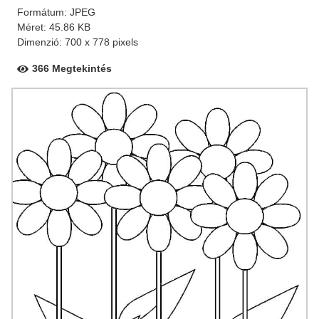
Formátum: JPEG
Méret: 45.86 KB
Dimenzió: 700 x 778 pixels
366 Megtekintés