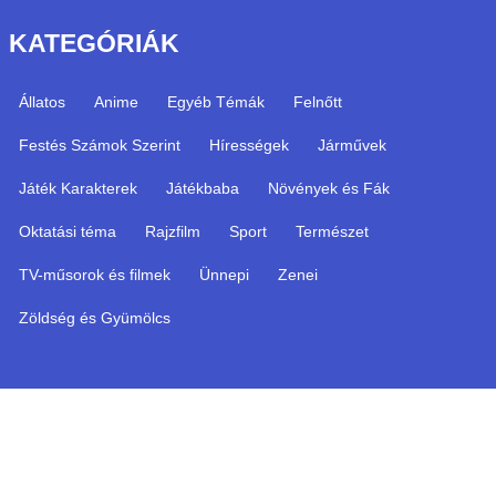
KATEGÓRIÁK
Állatos
Anime
Egyéb Témák
Felnőtt
Festés Számok Szerint
Hírességek
Járművek
Játék Karakterek
Játékbaba
Növények és Fák
Oktatási téma
Rajzfilm
Sport
Természet
TV-műsorok és filmek
Ünnepi
Zenei
Zöldség és Gyümölcs