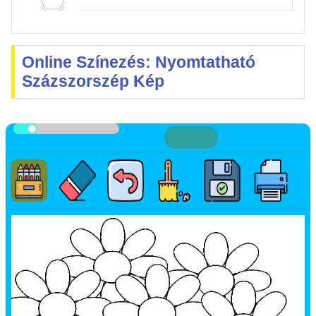
Online Színezés: Nyomtatható
Százszorszép Kép