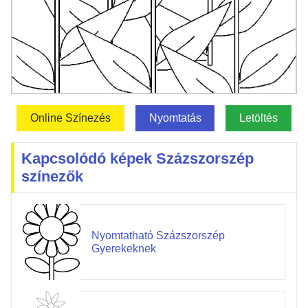
Online Színezés
Nyomtatás
Letöltés
Kapcsolódó képek Százszorszép
színezők
Nyomtatható Százszorszép
Gyerekeknek