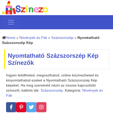
Home
»
Növények és Fák
»
Százszorszép
»
Nyomtatható
Százszorszép Kép
Nyomtatható Százszorszép Kép
Színezők
Ingyen letöltheted, megoszthatod, online kiszínezheted és
kinyomtathatod ezeket a Nyomtatható Százszorszép Kép
képeket. Ha meg szeretnéd nézni az összes kapcsolódó
színezőt, kattints ide:
Százszorszép
. Kategória:
Növények és
Fák