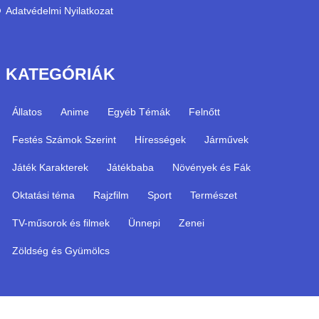
Adatvédelmi Nyilatkozat
KATEGÓRIÁK
Állatos
Anime
Egyéb Témák
Felnőtt
Festés Számok Szerint
Hírességek
Járművek
Játék Karakterek
Játékbaba
Növények és Fák
Oktatási téma
Rajzfilm
Sport
Természet
TV-műsorok és filmek
Ünnepi
Zenei
Zöldség és Gyümölcs