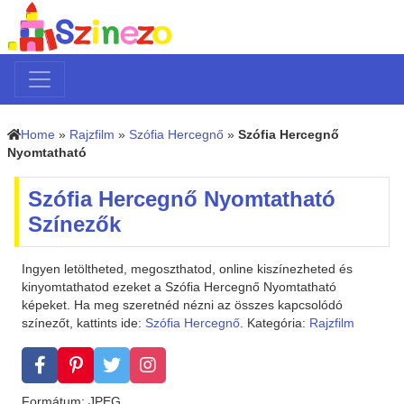
Home
»
Rajzfilm
»
Szófia Hercegnő
»
Szófia Hercegnő
Nyomtatható
Szófia Hercegnő Nyomtatható
Színezők
Ingyen letöltheted, megoszthatod, online kiszínezheted és
kinyomtathatod ezeket a Szófia Hercegnő Nyomtatható
képeket. Ha meg szeretnéd nézni az összes kapcsolódó
színezőt, kattints ide:
Szófia Hercegnő
. Kategória:
Rajzfilm
Formátum: JPEG