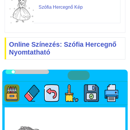
Szófia Hercegnő Kép
Online Színezés: Szófia Hercegnő
Nyomtatható