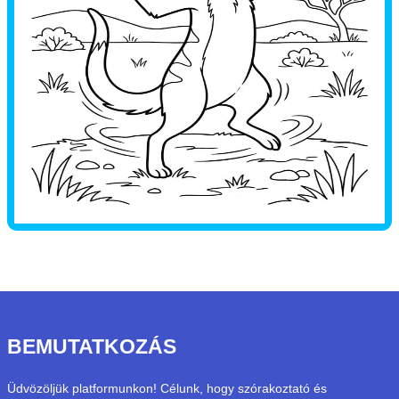
BEMUTATKOZÁS
Üdvözöljük platformunkon! Célunk, hogy szórakoztató és