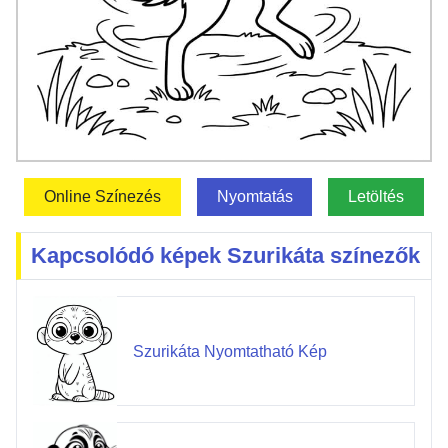
Online Színezés
Nyomtatás
Letöltés
Kapcsolódó képek Szurikáta színezők
Szurikáta Nyomtatható Kép