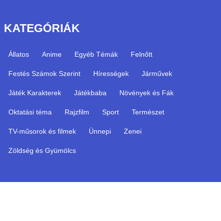
KATEGÓRIÁK
Állatos
Anime
Egyéb Témák
Felnőtt
Festés Számok Szerint
Hírességek
Járművek
Játék Karakterek
Játékbaba
Növények és Fák
Oktatási téma
Rajzfilm
Sport
Természet
TV-műsorok és filmek
Ünnepi
Zenei
Zöldség és Gyümölcs