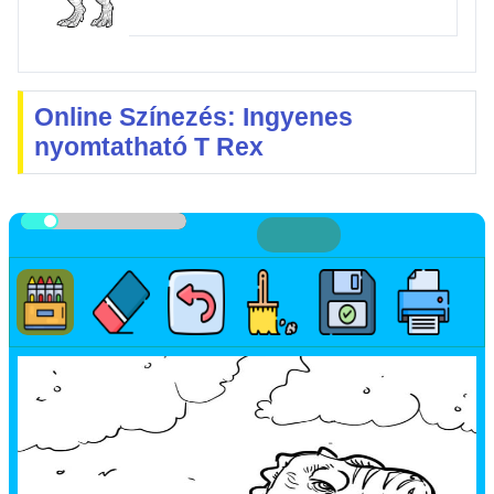
Online Színezés: Ingyenes
nyomtatható T Rex