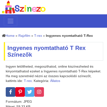
Home
»
Rajzfilm
»
T-rex
»
Ingyenes nyomtatható T-Rex
Ingyenes nyomtatható T Rex
Színezők
Ingyen letöltheted, megoszthatod, online kiszínezheted és
kinyomtathatod ezeket a Ingyenes nyomtatható T-Rex képeket.
Ha meg szeretnéd nézni az összes kapcsolódó színezőt,
kattints ide:
T-rex
. Kategória:
Állatos
Formátum: JPEG
Méret: 59.33 KB