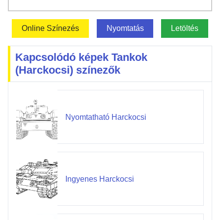
Online Színezés
Nyomtatás
Letöltés
Kapcsolódó képek Tankok
(Harckocsi) színezők
Nyomtatható Harckocsi
Ingyenes Harckocsi