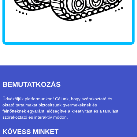
BEMUTATKOZÁS
Üdvözöljük platformunkon! Célunk, hogy szórakoztató és
oktató tartalmakat biztosítsunk gyermekeknek és
felnőtteknek egyaránt, elősegítve a kreativitást és a tanulást
szórakoztató és interaktív módon.
KÖVESS MINKET