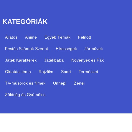
KATEGÓRIÁK
Állatos
Anime
Egyéb Témák
Felnőtt
Festés Számok Szerint
Hírességek
Járművek
Játék Karakterek
Játékbaba
Növények és Fák
Oktatási téma
Rajzfilm
Sport
Természet
TV-műsorok és filmek
Ünnepi
Zenei
Zöldség és Gyümölcs