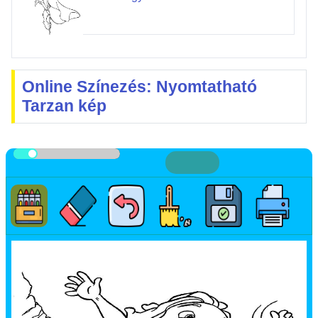
Online Színezés: Nyomtatható
Tarzan kép