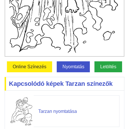
Online Színezés
Nyomtatás
Letöltés
Kapcsolódó képek Tarzan színezők
Tarzan nyomtatása