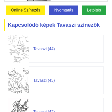
Online Színezés
Nyomtatás
Letöltés
Kapcsolódó képek Tavaszi színezők
Tavaszi (44)
Tavaszi (43)
Tavaszi (42)