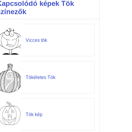
Kapcsolódó képek Tök
színezők
Vicces tök
Tökéletes Tök
Tök kép