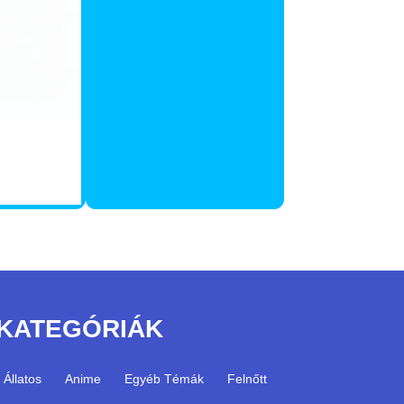
KATEGÓRIÁK
Állatos
Anime
Egyéb Témák
Felnőtt