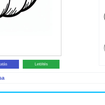
atás
Letöltés
sa