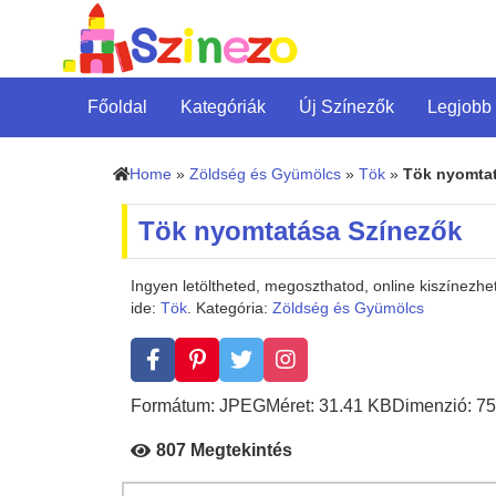
Főoldal
Kategóriák
Új Színezők
Legjobb
Home
»
Zöldség és Gyümölcs
»
Tök
»
Tök nyomta
Tök nyomtatása Színezők
Ingyen letöltheted, megoszthatod, online kiszínezh
ide:
Tök
. Kategória:
Zöldség és Gyümölcs
Formátum: JPEG
Méret: 31.41 KB
Dimenzió: 75
807 Megtekintés