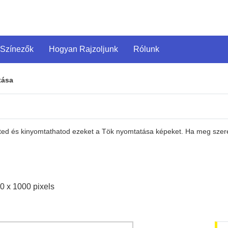
 Színezők
Hogyan Rajzoljunk
Rólunk
tása
eted és kinyomtathatod ezeket a Tök nyomtatása képeket. Ha meg szere
0 x 1000 pixels