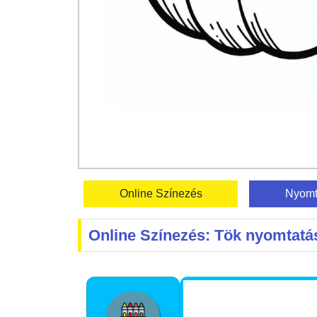
Online Színezés
Nyomt
Online Színezés: Tök nyomtatá