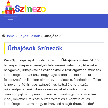
Home
»
Egyéb Témák
»
Űrhajósok
Űrhajósok Színezők
Készülj fel egy izgalmas űrutazásra a
Űrhajósok színezők
40
lenyűgöző képével, amelyek tele vannak kalanddal, titokzatos
bolygókkal, űrhajókkal és csillagokkal! A részletgazdag színezők
lehetőséget adnak arra, hogy saját színeiddel éld át az űr
felfedezését, miközben elmerülsz a galaxis szépségeiben. Töltsd
le ingyen a 40 űrhajós színezőt, és keltsd életre a saját
űrkalandjaidat, miközben színes képeket alkotsz. Ez a
színezőgyűjtemény minden korosztálynak izgalmas szórakozást
kínál, miközben fejleszti a kreativitást és a képzeletet, és
lehetőséget ad arra, hogy te irányítsd a saját űrutazásodat!