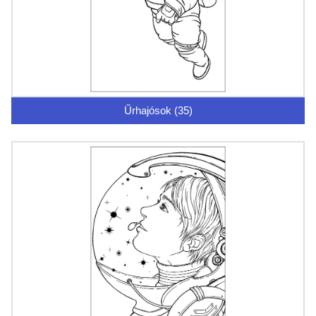
Űrhajósok (35)