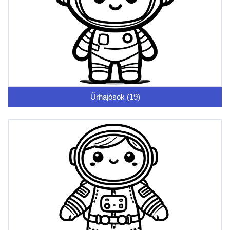
Űrhajósok (19)