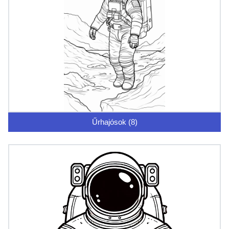
Űrhajósok (8)