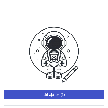
Űrhajósok (1)