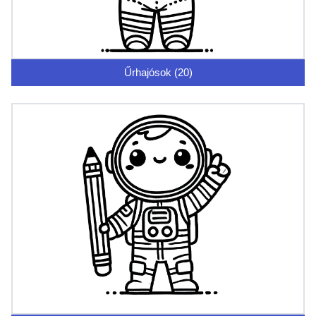
Űrhajósok (20)