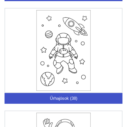
Űrhajósok (38)