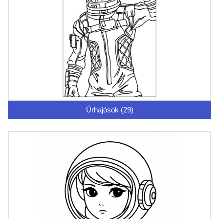
Űrhajósok (29)