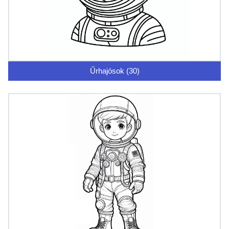
Űrhajósok (30)