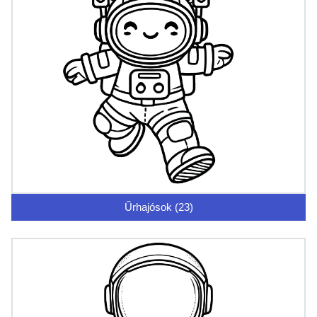
Űrhajósok (23)