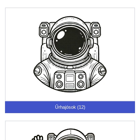
Űrhajósok (12)