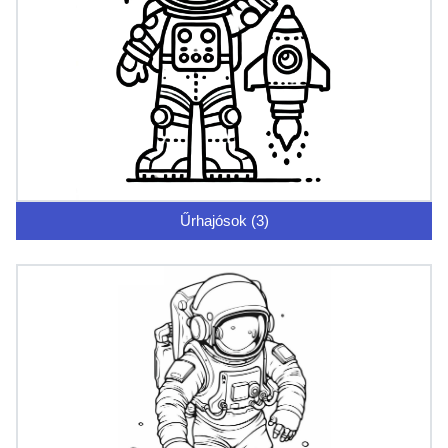
Űrhajósok (3)