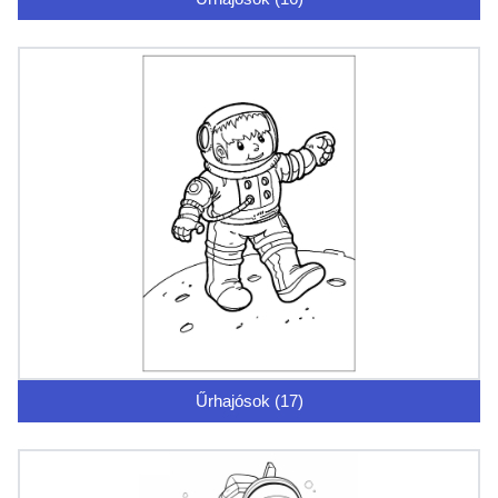
Űrhajósok (17)