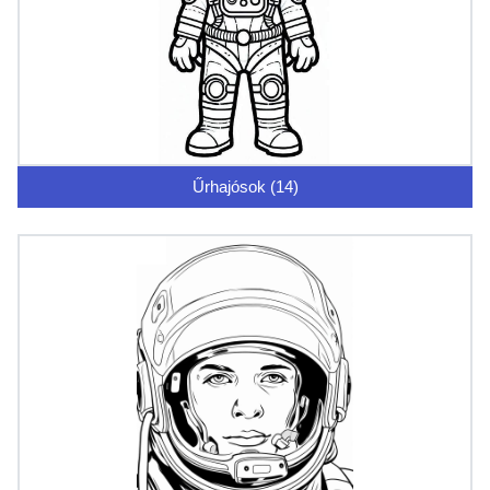
Űrhajósok (14)