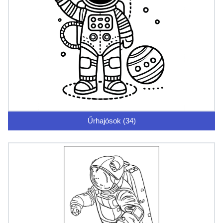
Űrhajósok (34)