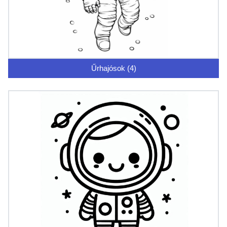
Űrhajósok (4)