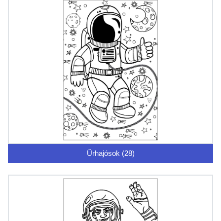
Űrhajósok (28)