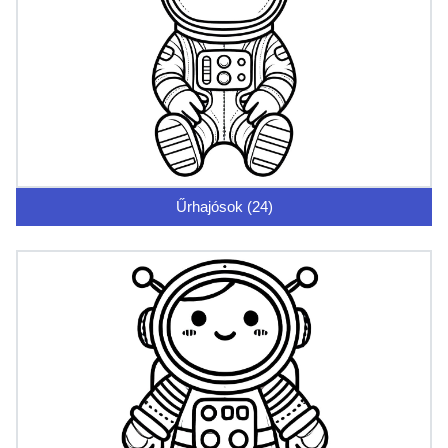
Űrhajósok (24)