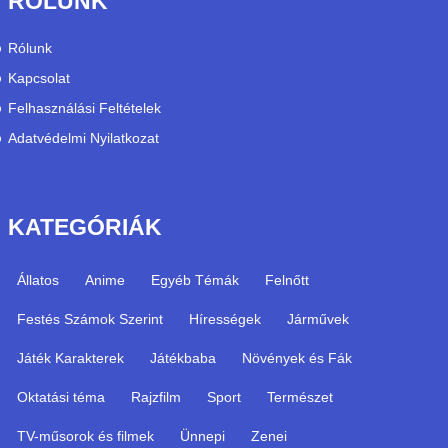
RÓLUNK
Rólunk
Kapcsolat
Felhasználási Feltételek
Adatvédelmi Nyilatkozat
KATEGÓRIÁK
Állatos
Anime
Egyéb Témák
Felnőtt
Festés Számok Szerint
Hírességek
Járművek
Játék Karakterek
Játékbaba
Növények és Fák
Oktatási téma
Rajzfilm
Sport
Természet
TV-műsorok és filmek
Ünnepi
Zenei