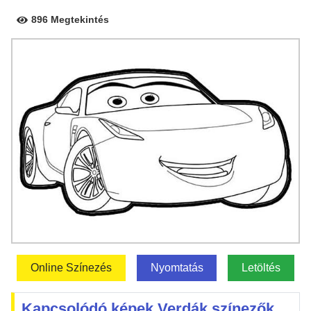
896 Megtekintés
Online Színezés
Nyomtatás
Letöltés
Kapcsolódó képek Verdák színezők