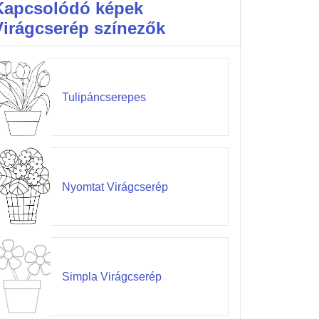
Kapcsolódó képek
Virágcserép színezők
Tulipáncserepes
Nyomtat Virágcserép
Simpla Virágcserép