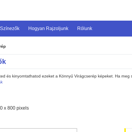
 Színezők
Hogyan Rajzoljunk
Rólunk
rép
ők
heted és kinyomtathatod ezeket a Könnyű Virágcserép képeket. Ha meg 
ák
0 x 800 pixels