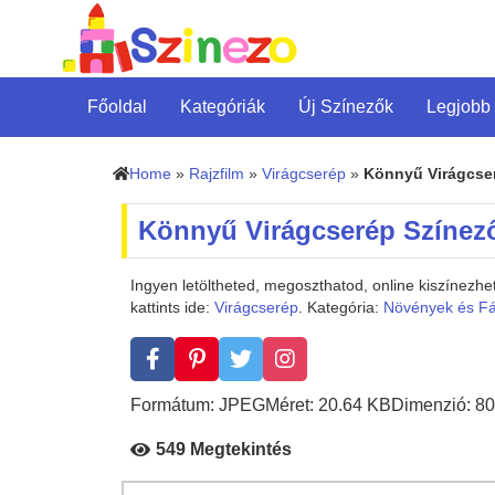
Főoldal
Kategóriák
Új Színezők
Legjobb
Home
»
Rajzfilm
»
Virágcserép
»
Könnyű Virágcse
Könnyű Virágcserép Színez
Ingyen letöltheted, megoszthatod, online kiszínez
kattints ide:
Virágcserép
. Kategória:
Növények és F
Formátum: JPEG
Méret: 20.64 KB
Dimenzió: 80
549 Megtekintés