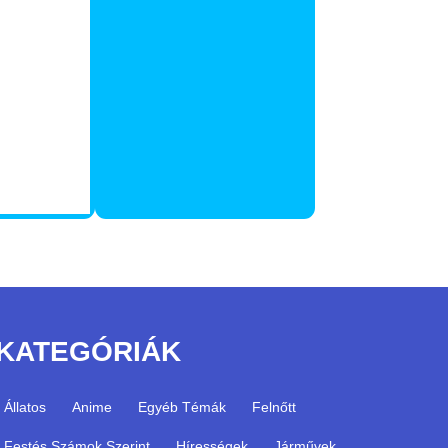
KATEGÓRIÁK
Állatos
Anime
Egyéb Témák
Felnőtt
Festés Számok Szerint
Hírességek
Járművek