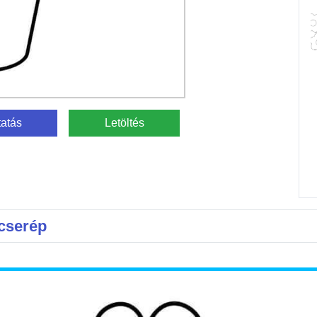
atás
Letöltés
cserép