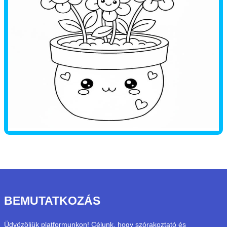
BEMUTATKOZÁS
Üdvözöljük platformunkon! Célunk, hogy szórakoztató és