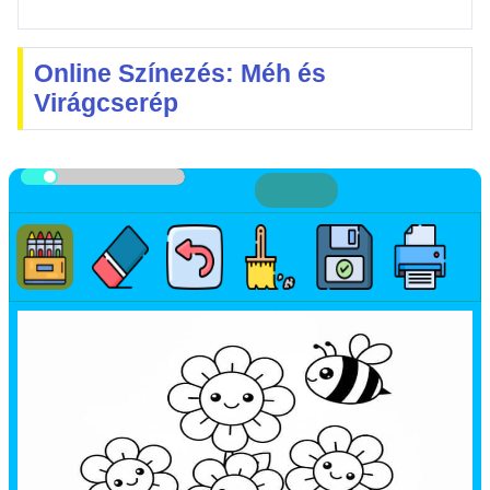
Online Színezés: Méh és
Virágcserép