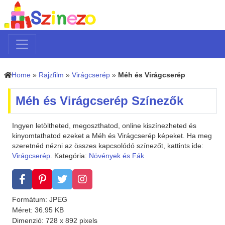
Home
»
Rajzfilm
»
Virágcserép
»
Méh és Virágcserép
Méh és Virágcserép Színezők
Ingyen letöltheted, megoszthatod, online kiszínezheted és
kinyomtathatod ezeket a Méh és Virágcserép képeket. Ha meg
szeretnéd nézni az összes kapcsolódó színezőt, kattints ide:
Virágcserép
. Kategória:
Növények és Fák
Formátum: JPEG
Méret: 36.95 KB
Dimenzió: 728 x 892 pixels