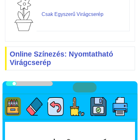
Csak Egyszerű Virágcserép
Online Színezés: Nyomtatható
Virágcserép