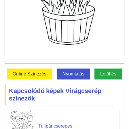
Online Színezés
Nyomtatás
Letöltés
Kapcsolódó képek Virágcserép
színezők
Tulipáncserepes