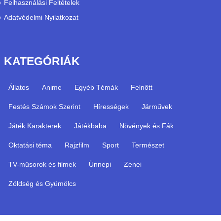
Felhasználási Feltételek
Adatvédelmi Nyilatkozat
KATEGÓRIÁK
Állatos
Anime
Egyéb Témák
Felnőtt
Festés Számok Szerint
Hírességek
Járművek
Játék Karakterek
Játékbaba
Növények és Fák
Oktatási téma
Rajzfilm
Sport
Természet
TV-műsorok és filmek
Ünnepi
Zenei
Zöldség és Gyümölcs