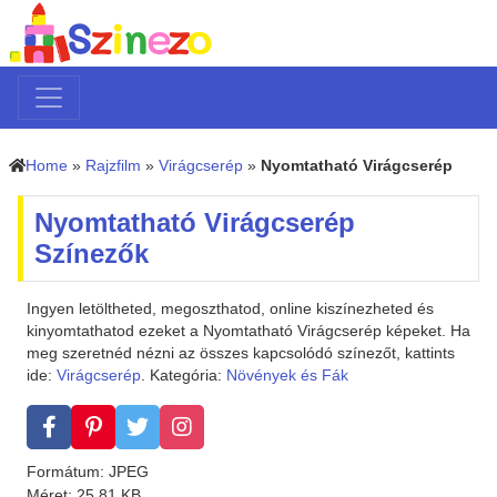
Home
»
Rajzfilm
»
Virágcserép
»
Nyomtatható Virágcserép
Nyomtatható Virágcserép
Színezők
Ingyen letöltheted, megoszthatod, online kiszínezheted és
kinyomtathatod ezeket a Nyomtatható Virágcserép képeket. Ha
meg szeretnéd nézni az összes kapcsolódó színezőt, kattints
ide:
Virágcserép
. Kategória:
Növények és Fák
Formátum: JPEG
Méret: 25.81 KB