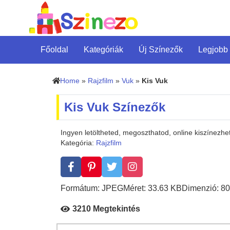
Főoldal
Kategóriák
Új Színezők
Legjobb
Home
»
Rajzfilm
»
Vuk
»
Kis Vuk
Kis Vuk Színezők
Ingyen letöltheted, megoszthatod, online kiszínezh
Kategória:
Rajzfilm
Formátum: JPEG
Méret: 33.63 KB
Dimenzió: 80
3210 Megtekintés