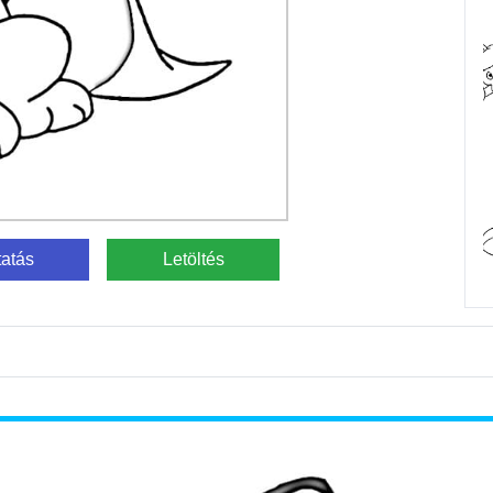
atás
Letöltés