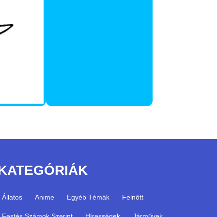
KATEGÓRIÁK
Állatos
Anime
Egyéb Témák
Felnőtt
Festés Számok Szerint
Hírességek
Járművek