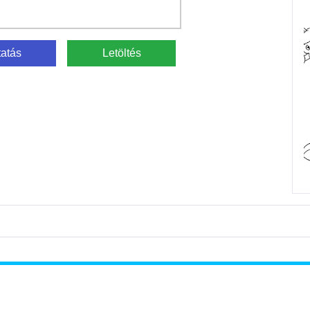
atás
Letöltés