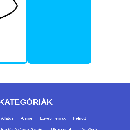
KATEGÓRIÁK
Állatos
Anime
Egyéb Témák
Felnőtt
Festés Számok Szerint
Hírességek
Járművek