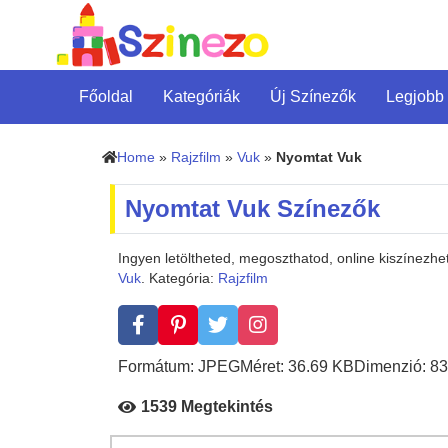
Főoldal
Kategóriák
Új Színezők
Legjobb
Home
»
Rajzfilm
»
Vuk
»
Nyomtat Vuk
Nyomtat Vuk Színezők
Ingyen letöltheted, megoszthatod, online kiszínezh
Vuk
. Kategória:
Rajzfilm
Formátum: JPEG
Méret: 36.69 KB
Dimenzió: 83
1539 Megtekintés