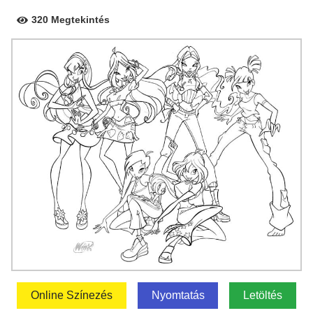
320 Megtekintés
Online Színezés
Nyomtatás
Letöltés