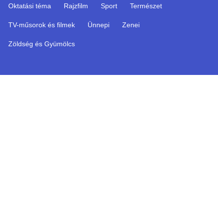
Oktatási téma
Rajzfilm
Sport
Természet
TV-műsorok és filmek
Ünnepi
Zenei
Zöldség és Gyümölcs