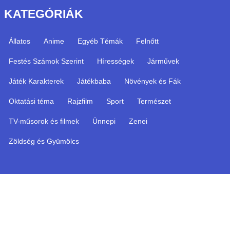
KATEGÓRIÁK
Állatos
Anime
Egyéb Témák
Felnőtt
Festés Számok Szerint
Hírességek
Járművek
Játék Karakterek
Játékbaba
Növények és Fák
Oktatási téma
Rajzfilm
Sport
Természet
TV-műsorok és filmek
Ünnepi
Zenei
Zöldség és Gyümölcs