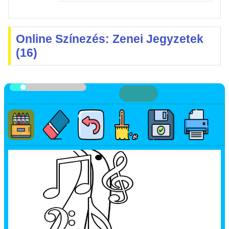
Online Színezés: Zenei Jegyzetek
(16)