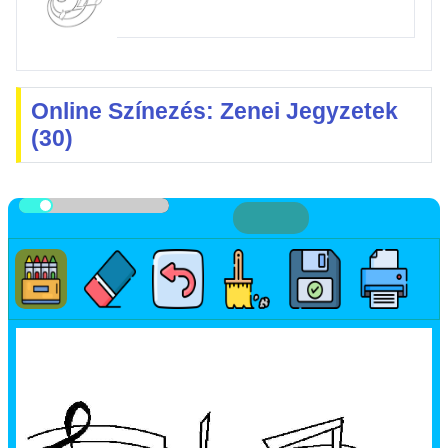
Online Színezés: Zenei Jegyzetek
(30)