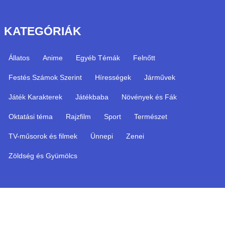
KATEGÓRIÁK
Állatos
Anime
Egyéb Témák
Felnőtt
Festés Számok Szerint
Hírességek
Járművek
Játék Karakterek
Játékbaba
Növények és Fák
Oktatási téma
Rajzfilm
Sport
Természet
TV-műsorok és filmek
Ünnepi
Zenei
Zöldség és Gyümölcs