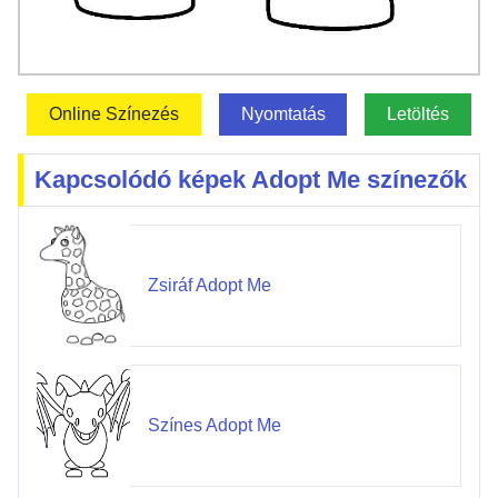
Online Színezés
Nyomtatás
Letöltés
Kapcsolódó képek Adopt Me színezők
Zsiráf Adopt Me
Színes Adopt Me