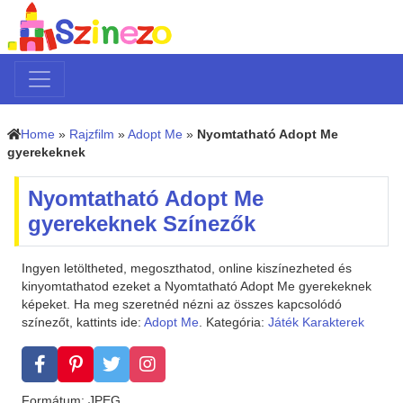
Home
»
Rajzfilm
»
Adopt Me
»
Nyomtatható Adopt Me
gyerekeknek
Nyomtatható Adopt Me
gyerekeknek Színezők
Ingyen letöltheted, megoszthatod, online kiszínezheted és
kinyomtathatod ezeket a Nyomtatható Adopt Me gyerekeknek
képeket. Ha meg szeretnéd nézni az összes kapcsolódó
színezőt, kattints ide:
Adopt Me
. Kategória:
Játék Karakterek
Formátum: JPEG