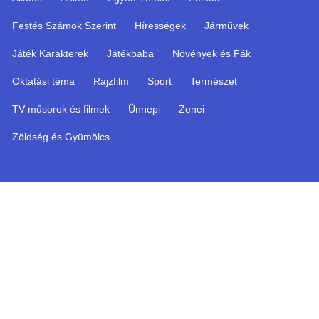
Festés Számok Szerint
Hírességek
Járművek
Játék Karakterek
Játékbaba
Növények és Fák
Oktatási téma
Rajzfilm
Sport
Természet
TV-műsorok és filmek
Ünnepi
Zenei
Zöldség és Gyümölcs