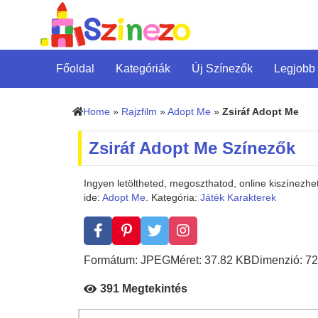
Főoldal
Kategóriák
Új Színezők
Legjobb
Home
»
Rajzfilm
»
Adopt Me
»
Zsiráf Adopt Me
Zsiráf Adopt Me Színezők
Ingyen letöltheted, megoszthatod, online kiszínezh
ide:
Adopt Me
. Kategória:
Játék Karakterek
Formátum: JPEG
Méret: 37.82 KB
Dimenzió: 72
391 Megtekintés