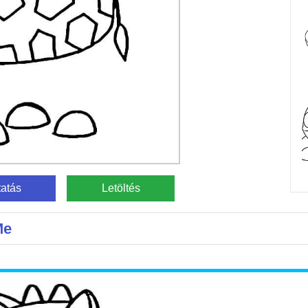
atás
Letöltés
Me