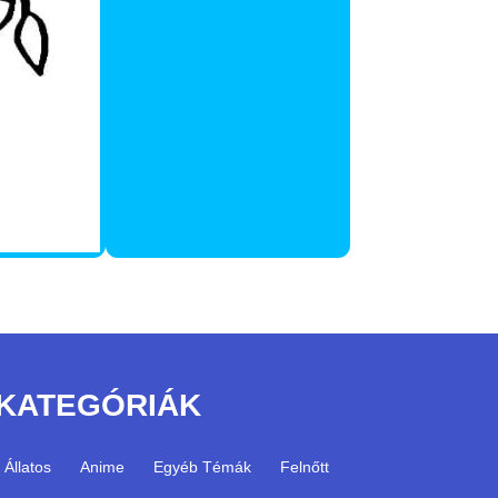
KATEGÓRIÁK
Állatos
Anime
Egyéb Témák
Felnőtt