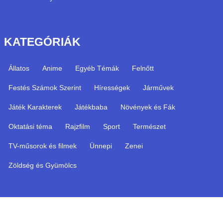
KATEGÓRIÁK
Állatos
Anime
Egyéb Témák
Felnőtt
Festés Számok Szerint
Hírességek
Járművek
Játék Karakterek
Játékbaba
Növények és Fák
Oktatási téma
Rajzfilm
Sport
Természet
TV-műsorok és filmek
Ünnepi
Zenei
Zöldség és Gyümölcs