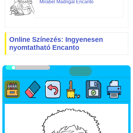
Mirabel Madrigal Encanto
Online Színezés: Ingyenesen
nyomtatható Encanto