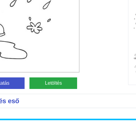
atás
Letöltés
és eső