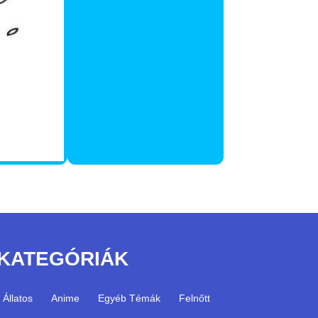
KATEGÓRIÁK
Állatos
Anime
Egyéb Témák
Felnőtt