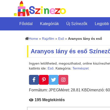
Főoldal
Kategóriák
Új Színezők
Legjobb
Home
»
Rajzfilm
»
Eső
»
Aranyos lány és eső
Aranyos lány és eső Színez
Ingyen letöltheted, megoszthatod, online kiszínezh
kattints ide:
Eső
. Kategória:
Természet
Formátum: JPEG
Méret: 28.81 KB
Dimenzió: 60
195 Megtekintés