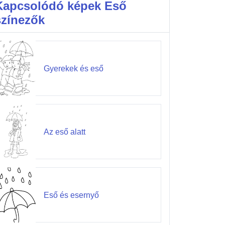
Kapcsolódó képek Eső
színezők
Gyerekek és eső
Az eső alatt
Eső és esernyő