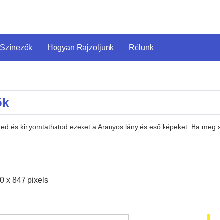
 Színezők
Hogyan Rajzoljunk
Rólunk
ők
eted és kinyomtathatod ezeket a Aranyos lány és eső képeket. Ha meg 
0 x 847 pixels