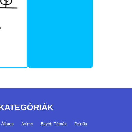
KATEGÓRIÁK
Állatos
Anime
Egyéb Témák
Felnőtt