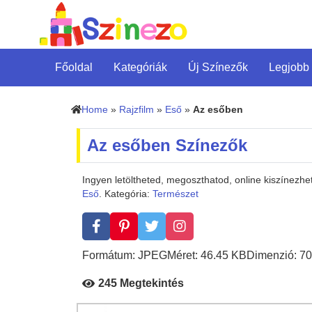
Főoldal
Kategóriák
Új Színezők
Legjobb
Home
»
Rajzfilm
»
Eső
»
Az esőben
Az esőben Színezők
Ingyen letöltheted, megoszthatod, online kiszínezh
Eső
. Kategória:
Természet
Formátum: JPEG
Méret: 46.45 KB
Dimenzió: 70
245 Megtekintés