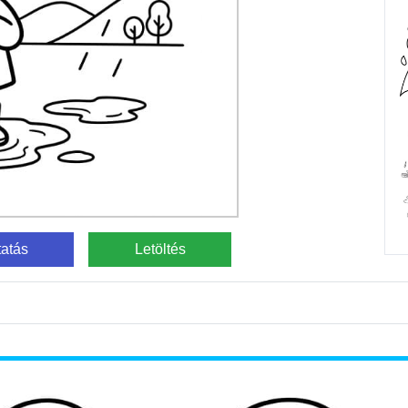
atás
Letöltés