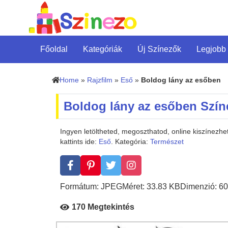
Főoldal
Kategóriák
Új Színezők
Legjobb
Home
»
Rajzfilm
»
Eső
»
Boldog lány az esőben
Boldog lány az esőben Szín
Ingyen letöltheted, megoszthatod, online kiszínezh
kattints ide:
Eső
. Kategória:
Természet
Formátum: JPEG
Méret: 33.83 KB
Dimenzió: 60
170 Megtekintés