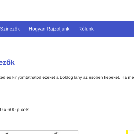
 Színezők
Hogyan Rajzoljunk
Rólunk
ezők
eted és kinyomtathatod ezeket a Boldog lány az esőben képeket. Ha m
0 x 600 pixels