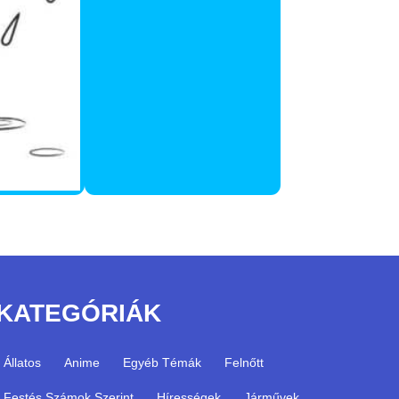
KATEGÓRIÁK
Állatos
Anime
Egyéb Témák
Felnőtt
Festés Számok Szerint
Hírességek
Járművek