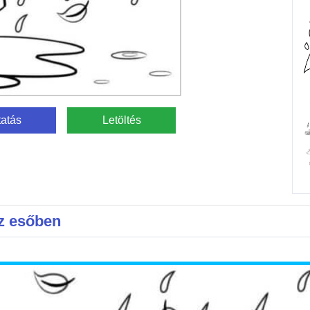
atás
Letöltés
az esőben