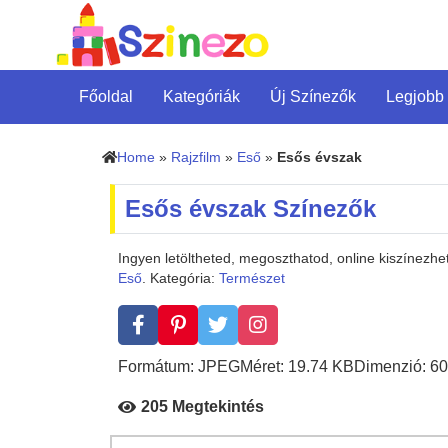
Főoldal
Kategóriák
Új Színezők
Legjobb
Home
»
Rajzfilm
»
Eső
»
Esős évszak
Esős évszak Színezők
Ingyen letöltheted, megoszthatod, online kiszínezh
Eső
. Kategória:
Természet
Formátum: JPEG
Méret: 19.74 KB
Dimenzió: 60
205 Megtekintés