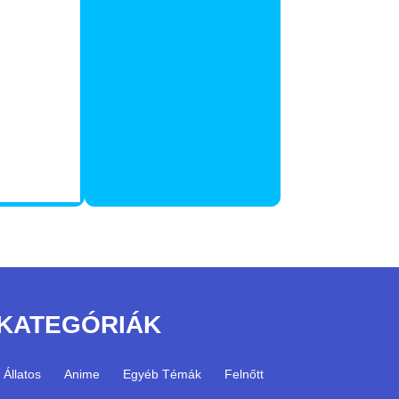
KATEGÓRIÁK
Állatos
Anime
Egyéb Témák
Felnőtt