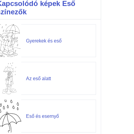
Kapcsolódó képek Eső
színezők
Gyerekek és eső
Az eső alatt
Eső és esernyő