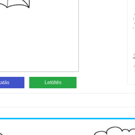
atás
Letöltés